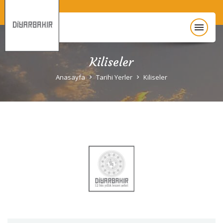
menu
Kiliseler
Anasayfa
Anasayfa
Tarihi Yerler
Kiliseler
Diyarbakır Hakkında
Gezi Rehberi
Unesco