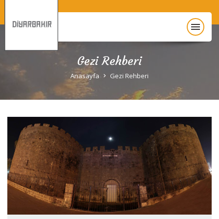
menu
Gezi Rehberi
Anasayfa
Anasayfa
Gezi Rehberi
Diyarbakır Hakkında
Gezi Rehberi
Unesco