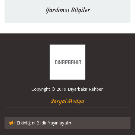
Yardımcı Bilgiler
Copyright © 2019 Diyarbakır Rehberi
Sosyal Medya
Etkinliğini Bildir Yayınlayalım