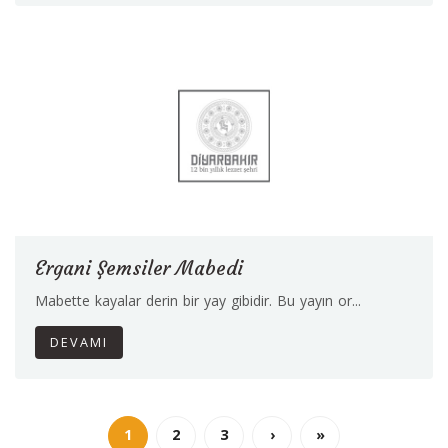
Ergani Şemsiler Mabedi
Mabette kayalar derin bir yay gibidir. Bu yayın or...
DEVAMI
1
2
3
›
»