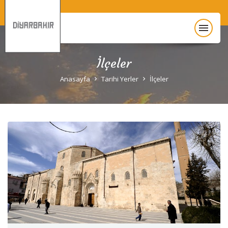
menu
İlçeler
Anasayfa
Anasayfa
Tarihi Yerler
İlçeler
Diyarbakır Hakkında
Gezi Rehberi
Unesco