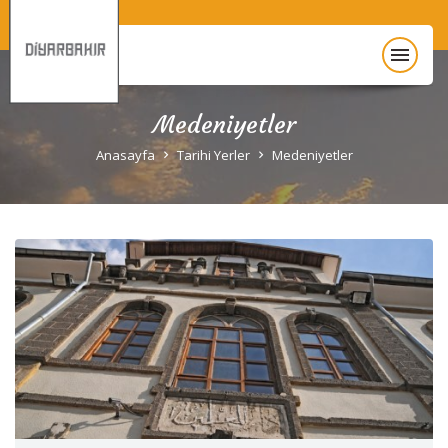
menu
Medeniyetler
Anasayfa
Anasayfa
Tarihi Yerler
Medeniyetler
Diyarbakır Hakkında
Gezi Rehberi
Unesco