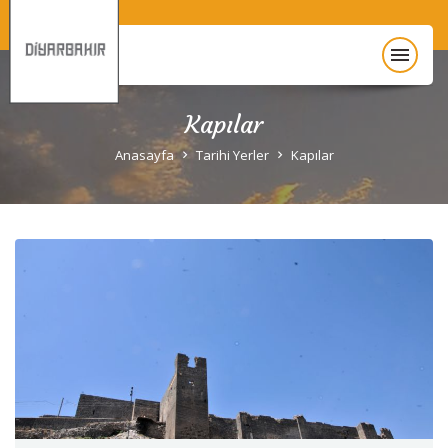
menu
Kapılar
Anasayfa
Anasayfa
Tarihi Yerler
Kapılar
Diyarbakır Hakkında
Gezi Rehberi
Unesco